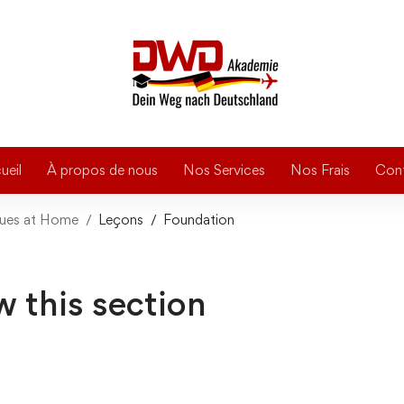
ueil
À propos de nous
Nos Services
Nos Frais
Con
ques at Home
Leçons
Foundation
w this section