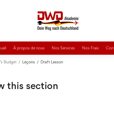
ueil
À propos de nous
Nos Services
Nos Frais
Con
y’s Budget
Leçons
Draft Lesson
w this section