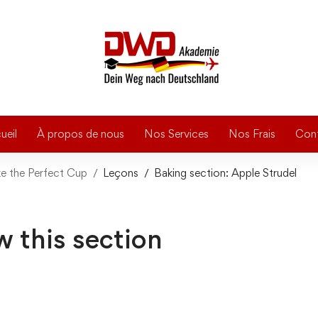
ueil
À propos de nous
Nos Services
Nos Frais
Con
e the Perfect Cup
Leçons
Baking section: Apple Strudel
w this section